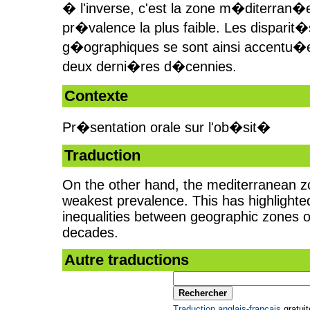
� l'inverse, c'est la zone m�diterran�e
pr�valence la plus faible. Les disparit
g�ographiques se sont ainsi accentu�
deux derni�res d�cennies.
Contexte
Pr�sentation orale sur l'ob�sit�
Traduction
On the other hand, the mediterranean z
weakest prevalence. This has highlighte
inequalities between geographic zones o
decades.
Autre traductions
Traduction anglais-français
gratuit