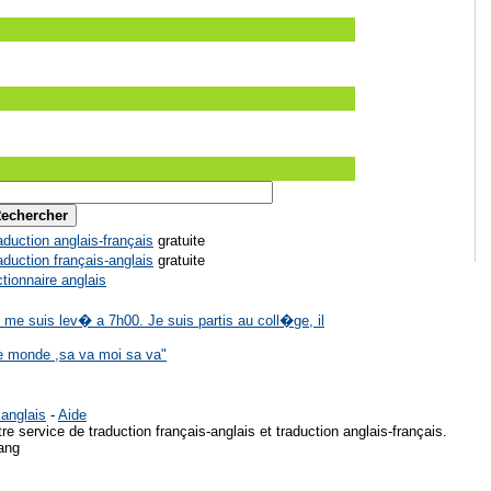
aduction anglais-français
gratuite
aduction français-anglais
gratuite
ctionnaire anglais
 me suis lev� a 7h00. Je suis partis au coll�ge, il
le monde ,sa va moi sa va"
 anglais
-
Aide
re service de traduction français-anglais et traduction anglais-français.
ang