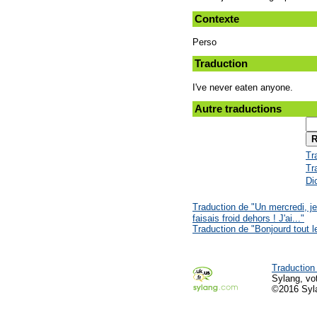
Contexte
Perso
Traduction
I've never eaten anyone.
Autre traductions
Tr
Tr
Di
Traduction de "Un mercredi, je
faisais froid dehors ! J'ai..."
Traduction de "Bonjourd tout 
Traduction
Sylang, vot
©2016 Syl