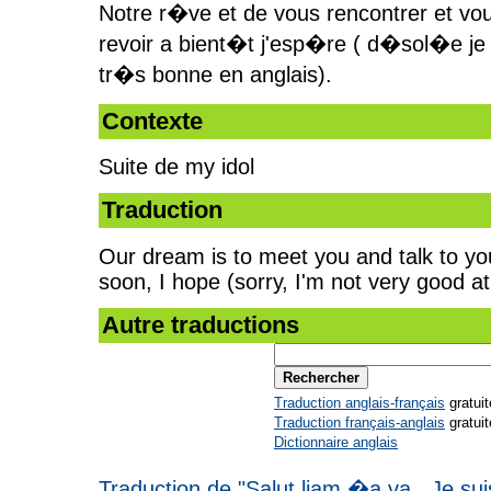
Notre r�ve et de vous rencontrer et vou
revoir a bient�t j'esp�re ( d�sol�e je
tr�s bonne en anglais).
Contexte
Suite de my idol
Traduction
Our dream is to meet you and talk to yo
soon, I hope (sorry, I'm not very good at
Autre traductions
Traduction anglais-français
gratuit
Traduction français-anglais
gratuit
Dictionnaire anglais
Traduction de "Salut liam �a va . Je sui