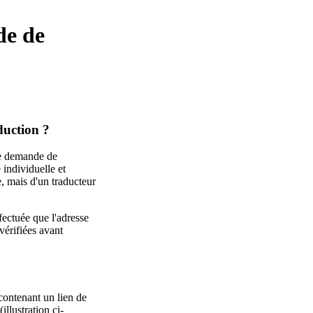
de de
duction ?
ue demande de
 individuelle et
e, mais d'un traducteur
fectuée que l'adresse
vérifiées avant
contenant un lien de
illustration ci-