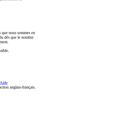
es que nous sommes en
endu dès que le nombre
ement.
sible.
Aide
uction anglais-français.