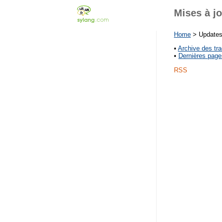
Mises à j
Home
> Update
•
Archive des tr
•
Dernières page
RSS